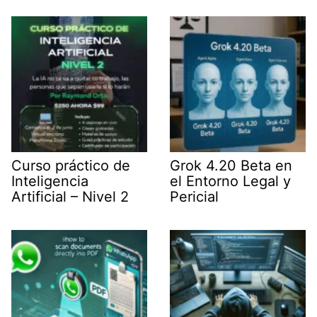
t
I
p
a
e
n
p
m
r
)
Curso práctico de
Grok 4.20 Beta en
Inteligencia
el Entorno Legal y
Artificial – Nivel 2
Pericial