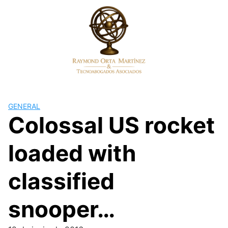
Skip
to
content
GENERAL
Colossal US rocket
loaded with
classified
snooper…