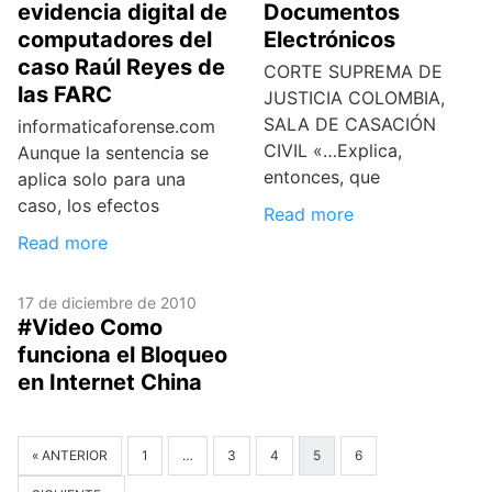
evidencia digital de
Documentos
computadores del
Electrónicos
caso Raúl Reyes de
CORTE SUPREMA DE
las FARC
JUSTICIA COLOMBIA,
SALA DE CASACIÓN
informaticaforense.com
CIVIL «…Explica,
Aunque la sentencia se
entonces, que
aplica solo para una
caso, los efectos
Read more
Read more
17 de diciembre de 2010
#Video Como
funciona el Bloqueo
en Internet China
« ANTERIOR
1
…
3
4
5
6