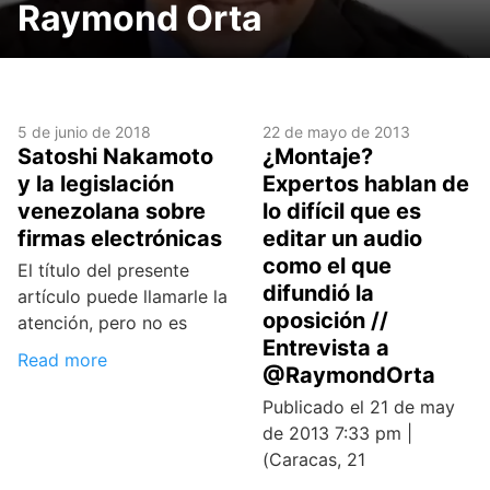
Raymond Orta
5 de junio de 2018
22 de mayo de 2013
Satoshi Nakamoto
¿Montaje?
y la legislación
Expertos hablan de
venezolana sobre
lo difícil que es
firmas electrónicas
editar un audio
como el que
El título del presente
difundió la
artículo puede llamarle la
oposición //
atención, pero no es
Entrevista a
Read more
@RaymondOrta
Publicado el 21 de may
de 2013 7:33 pm |
(Caracas, 21