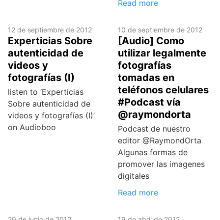
Read more
12 de septiembre de 2012
10 de septiembre de 2012
Experticias Sobre
[Audio] Como
autenticidad de
utilizar legalmente
videos y
fotografías
fotografías (I)
tomadas en
teléfonos celulares
listen to ‘Experticias
#Podcast vía
Sobre autenticidad de
@raymondorta
videos y fotografías (I)’
on Audioboo
Podcast de nuestro
editor @RaymondOrta
Algunas formas de
promover las imagenes
digitales
Read more
20 de junio de 2012
19 de abril de 2012