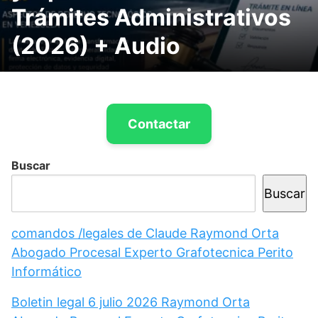
Trámites Administrativos
(2026) + Audio
Contactar
Buscar
Buscar
comandos /legales de Claude Raymond Orta
Abogado Procesal Experto Grafotecnica Perito
Informático
Boletin legal 6 julio 2026 Raymond Orta