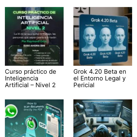
t
I
p
a
e
n
p
m
r
)
Curso práctico de
Grok 4.20 Beta en
Inteligencia
el Entorno Legal y
Artificial – Nivel 2
Pericial