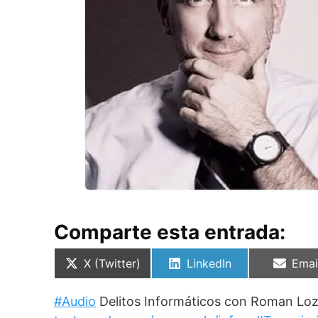
Comparte esta entrada:
Compartir
Compartir
Comp
X (Twitter)
LinkedIn
Emai
en
en
en
#Audio
Delitos Informáticos con Roman Loz