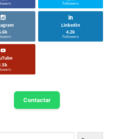
llowers
Followers
tagram
LinkedIn
6.6k
4.2k
llowers
Followers
uTube
1.5k
llowers
Contactar