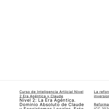
Curso de Inteligencia Artiicial Nivel
La refo
2 Era Agéntica y Claude
inversi
Nivel 2: La Era Agéntica.
Dominio Absoluto de Claude
Reforma 
y Ecosistemas Locales. Este
ICC 2026