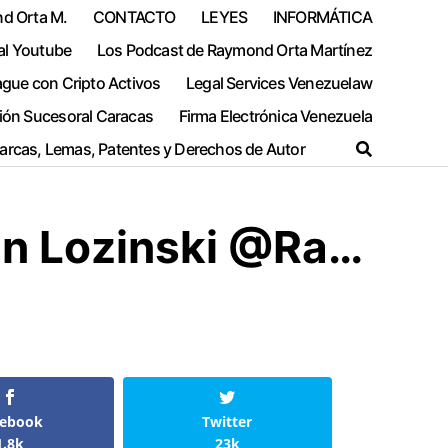
nd Orta M.
CONTACTO
LEYES
INFORMÁTICA
al Youtube
Los Podcast de Raymond Orta Martínez
ague con Cripto Activos
Legal Services Venezuelaw
ión Sucesoral Caracas
Firma Electrónica Venezuela
Marcas, Lemas, Patentes y Derechos de Autor
an Lozinski @Ra…
cebook
Twitter
1.8k
23k