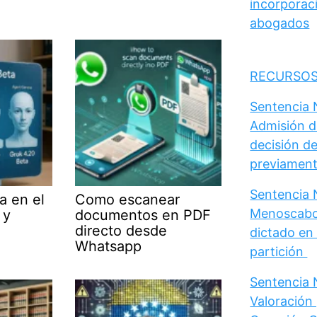
incorporaci
abogados
RECURSOS
Sentencia N
Admisión d
decisión de
previament
Sentencia N
a en el
Como escanear
Menoscabo 
 y
documentos en PDF
directo desde
dictado en 
Whatsapp
partición
Sentencia N
Valoración 