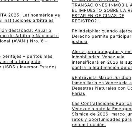
TRANSACIONES INMOBILIA
EL IMPUESTO SOBRE LA R
 ITA 2025: Latinoamérica ya
ESTAR EN OFICINAS DE
8 instituciones arbitrales
REGISTRO? I
ción destacada: Anuario
Philadelphia: cuando ejerce
no de Arbitraje Nacional e
Derecho permite participar
ional (AVANI) Nro. 6 –
justicia
Alerta para abogados y e
 peritajes – peritos más
inmobiliarias: Venezuela
en el arbitraje de
intensificará en 2026 la su
n (ISDS / inversor-Estado)
contra la legitimación de c
#Entrevista Marco Jurídico
Inmobiliario en Venezuela 
Desastres Naturales con C
Farias
Las Contrataciones Pública
Venezuela ante la Emergen
Sísmica de 2026: marco jur
retos y oportunidades para
reconstrucción.