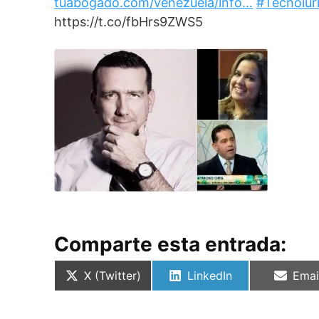
tuabogado.com/venezuela/info…
#Tecnoiur
https://t.co/fbHrs9ZWS5
Comparte esta entrada:
Compartir
Compartir
Comp
X (Twitter)
LinkedIn
Emai
en
en
en