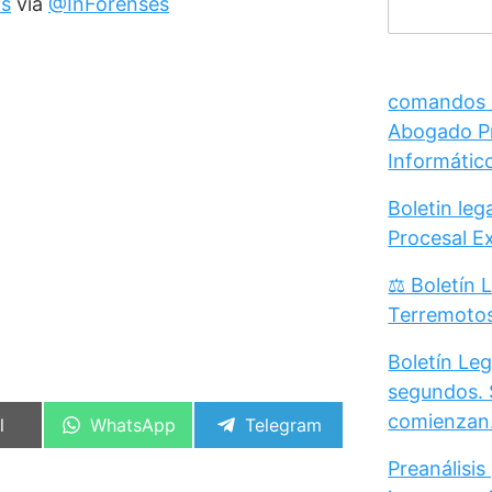
is
vía
@InForenses
comandos /
Abogado Pr
Informátic
Boletin le
Procesal E
⚖️ Boletín 
Terremoto
Boletín Leg
segundos. 
comienzan
artir
Compartir
Compartir
l
WhatsApp
Telegram
en
en
Preanálisis