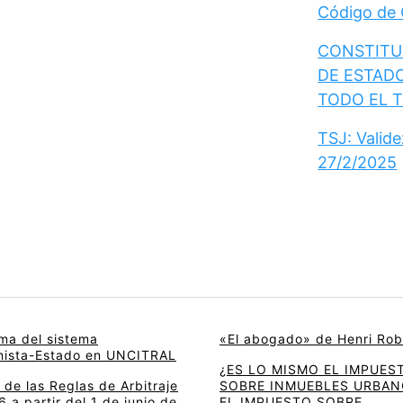
Código de
CONSTITUC
DE ESTAD
TODO EL 
TSJ: Valid
27/2/2025
rma del sistema
«El abogado» de Henri Rob
onista-Estado en UNCITRAL
¿ES LO MISMO EL IMPUES
de las Reglas de Arbitraje
SOBRE INMUEBLES URBAN
 a partir del 1 de junio de
EL IMPUESTO SOBRE