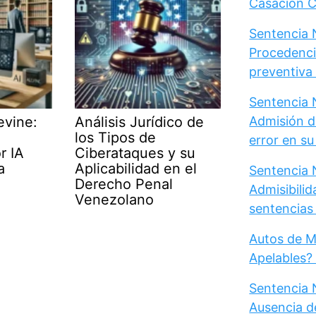
Casación Ci
Sentencia N
Procedenci
preventiva d
Sentencia N
Admisión d
evine:
Análisis Jurídico de
los Tipos de
error en s
r IA
Ciberataques y su
a
Aplicabilidad en el
Sentencia N
Derecho Penal
Admisibili
Venezolano
sentencias 
Autos de M
Apelables?
Sentencia 
Ausencia d