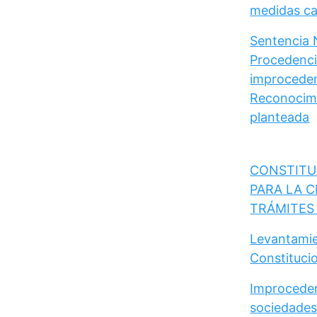
medidas cau
Sentencia 
Procedencia
improceden
Reconocimi
planteada
CONSTITU
PARA LA C
TRÁMITES
Levantamie
Constituci
Improceden
sociedades