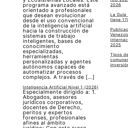
programa avanzado está
2026
orientado a profesionales
La Guía
que desean evolucionar
tiene 17
desde el uso convencional
de la inteligencia artificial
Publica
hacia la construcción de
Venezola
sistemas de trabajo
Internac
inteligentes, bases de
2025
conocimiento
especializadas,
Tipos de
herramientas
comunes 
personalizadas y agentes
inversió
autónomos capaces de
automatizar procesos
complejos. A través de […]
Inteligencia Artificial Nivel 1 (2026)
Especialmente dirigido a: 1.
Abogados, asesores
jurídicos corporativos,
docentes de Derecho,
peritos y expertos
forenses, profesionales
afines al ámbito
jurídico: Con este curso