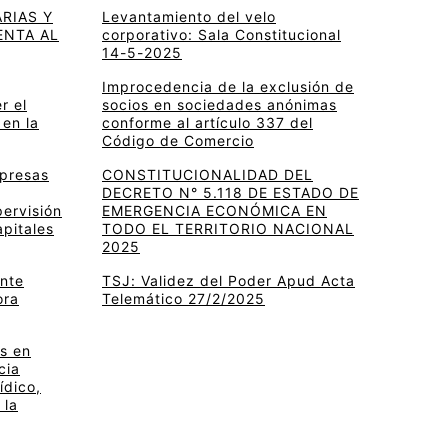
RIAS Y
Levantamiento del velo
ENTA AL
corporativo: Sala Constitucional
14-5-2025
Improcedencia de la exclusión de
r el
socios en sociedades anónimas
 en la
conforme al artículo 337 del
Código de Comercio
mpresas
CONSTITUCIONALIDAD DEL
DECRETO N° 5.118 DE ESTADO DE
pervisión
EMERGENCIA ECONÓMICA EN
apitales
TODO EL TERRITORIO NACIONAL
2025
ante
TSJ: Validez del Poder Apud Acta
ora
Telemático 27/2/2025
s en
cia
ídico,
 la