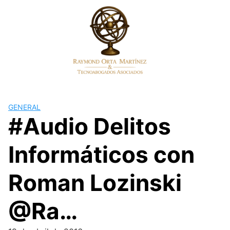
Skip
to
content
GENERAL
#Audio Delitos
Informáticos con
Roman Lozinski
@Ra…