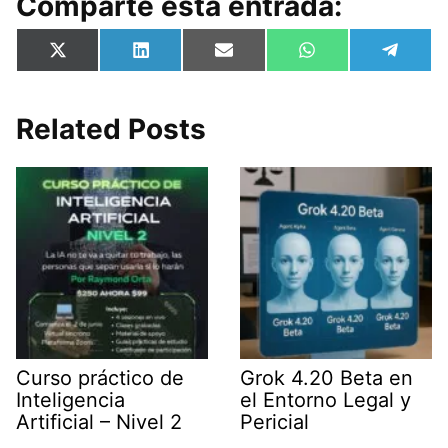
Comparte esta entrada:
Compartir
Compartir
Compartir
Compartir
Compa
X
L
E
W
T
en
en
en
en
en
(
i
m
h
e
T
n
a
a
l
w
k
i
t
e
i
e
l
s
g
Related Posts
t
d
A
r
t
I
p
a
e
n
p
m
r
)
Curso práctico de
Grok 4.20 Beta en
Inteligencia
el Entorno Legal y
Artificial – Nivel 2
Pericial