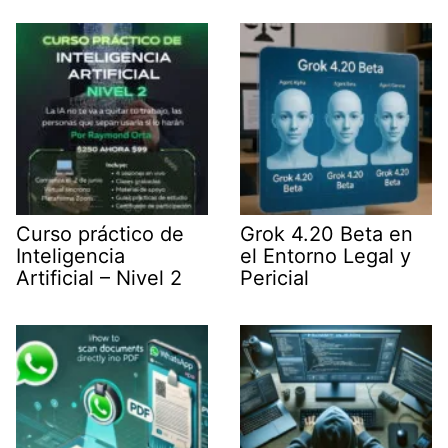
t
I
p
a
e
n
p
m
r
)
Curso práctico de
Grok 4.20 Beta en
Inteligencia
el Entorno Legal y
Artificial – Nivel 2
Pericial