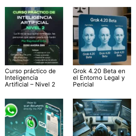
t
I
p
a
e
n
p
m
r
)
Curso práctico de
Grok 4.20 Beta en
Inteligencia
el Entorno Legal y
Artificial – Nivel 2
Pericial