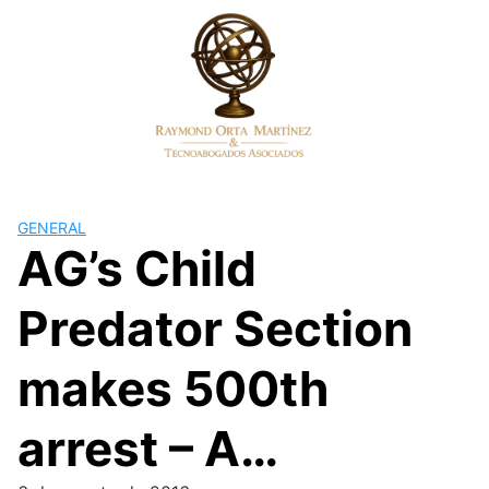
Skip
to
content
GENERAL
AG’s Child
Predator Section
makes 500th
arrest – A…