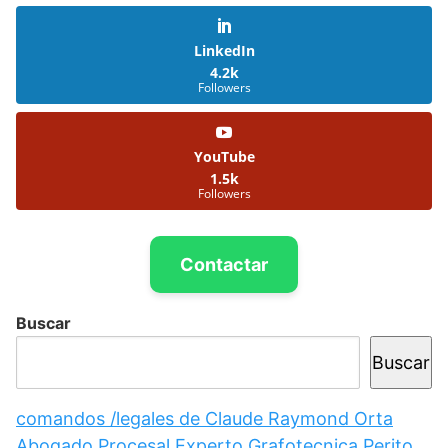
LinkedIn
4.2k
Followers
YouTube
1.5k
Followers
Contactar
Buscar
Buscar
comandos /legales de Claude Raymond Orta
Abogado Procesal Experto Grafotecnica Perito