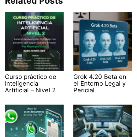
Related Posts
t
d
A
r
t
I
p
a
e
n
p
m
r
)
Curso práctico de
Grok 4.20 Beta en
Inteligencia
el Entorno Legal y
Artificial – Nivel 2
Pericial