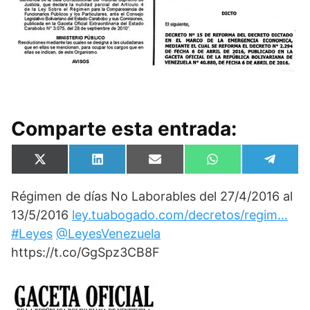
Comparte esta entrada:
Compartir
Compartir
Compartir
Compartir
Compa
X
L
E
W
T
en
en
en
en
en
(
i
m
h
e
T
n
a
a
l
Régimen de días No Laborables del 27/4/2016 al
w
k
i
t
e
i
e
l
s
g
13/5/2016
ley.tuabogado.com/decretos/regim…
t
d
A
r
t
I
p
a
#Leyes
@LeyesVenezuela
e
n
p
m
https://t.co/GgSpz3CB8F
r
)