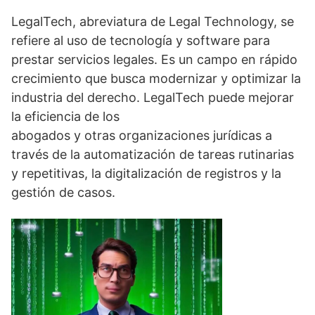
(
i
m
h
e
T
n
a
a
l
LegalTech, abreviatura de Legal Technology, se
w
k
i
t
e
i
e
l
s
g
refiere al uso de tecnología y software para
t
d
A
r
t
I
p
a
prestar servicios legales. Es un campo en rápido
e
n
p
m
crecimiento que busca modernizar y optimizar la
r
)
industria del derecho. LegalTech puede mejorar
la eficiencia de los
abogados y otras organizaciones jurídicas a
través de la automatización de tareas rutinarias
y repetitivas, la digitalización de registros y la
gestión de casos.