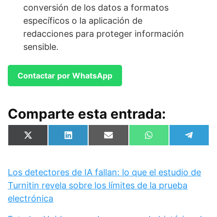
conversión de los datos a formatos
específicos o la aplicación de
redacciones para proteger información
sensible.
Contactar por WhatsApp
Comparte esta entrada:
Compartir
Compartir
Compartir
Compartir
Compa
X
L
E
W
T
en
en
en
en
en
(
i
m
h
e
T
n
a
a
l
w
k
i
t
e
i
e
l
s
g
Los detectores de IA fallan: lo que el estudio de
t
d
A
r
Turnitin revela sobre los límites de la prueba
t
I
p
a
e
n
p
m
electrónica
r
)