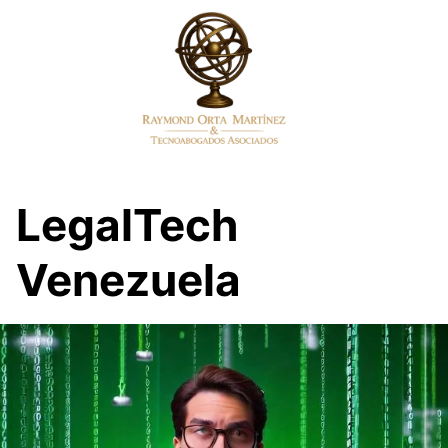
Skip
to
content
LegalTech
Venezuela