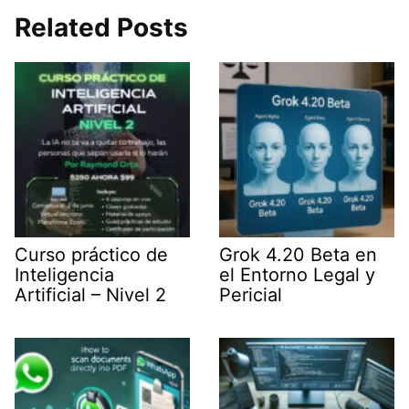
w
k
i
t
e
i
e
l
s
g
Related Posts
t
d
A
r
t
I
p
a
e
n
p
m
r
)
Curso práctico de
Grok 4.20 Beta en
Inteligencia
el Entorno Legal y
Artificial – Nivel 2
Pericial