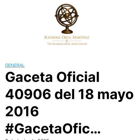
Skip
to
content
GENERAL
Gaceta Oficial
40906 del 18 mayo
2016
#GacetaOfic…