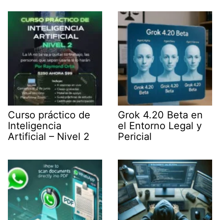
t
I
p
a
e
n
p
m
r
)
Curso práctico de
Grok 4.20 Beta en
Inteligencia
el Entorno Legal y
Artificial – Nivel 2
Pericial