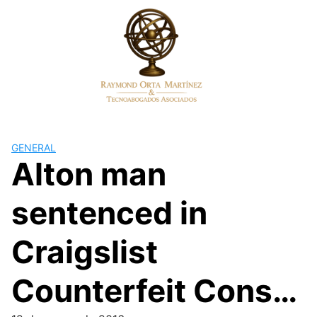
Skip
to
content
GENERAL
Alton man
sentenced in
Craigslist
Counterfeit Cons…